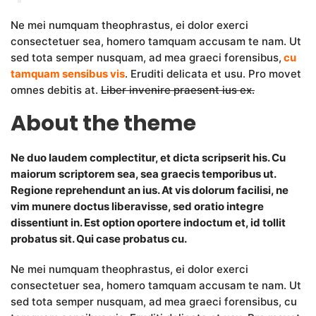
Ne mei numquam theophrastus, ei dolor exerci
consectetuer sea, homero tamquam accusam te nam. Ut
sed tota semper nusquam, ad mea graeci forensibus,
cu
tamquam sensibus vis
. Eruditi delicata et usu. Pro movet
omnes debitis at.
Liber invenire praesent ius ex.
About the theme
Ne duo laudem complectitur, et dicta scripserit his. Cu
maiorum scriptorem sea, sea graecis temporibus ut.
Regione reprehendunt an ius. At vis dolorum facilisi, ne
vim munere doctus liberavisse, sed oratio integre
dissentiunt in. Est option oportere indoctum et, id tollit
probatus sit. Qui case probatus cu.
Ne mei numquam theophrastus, ei dolor exerci
consectetuer sea, homero tamquam accusam te nam. Ut
sed tota semper nusquam, ad mea graeci forensibus, cu